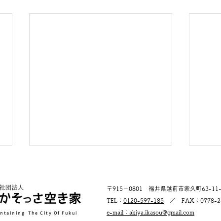
​〒915－0801 福井県越前市家久町63-11-
​TEL：
0120-597-185
／ FAX：​0778-24
e-mail：akiya.ikasou@gmail.c
om​
intaining The City Of Fukui