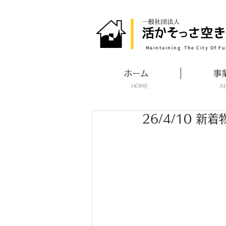
​Maintaining The City Of Fu
ホーム
事
​HOME
​
26/4/10 