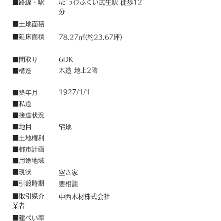
路線・駅
■
ﾊﾋﾟﾗｲﾝふくい武生駅 徒歩12
分
■土地面積
延床面積
■
78.27㎡(約23.67坪)
間取り
■
6DK
構造
木造 地上2階
■
築年月
1927/1/1
■
私道
■
接道状況
■
■地目
宅地
土地権利
■
都市計画
■
用途地域
■
現状
■
空き家
​■引渡時期
要相談
■取引媒介
中西木材株式会社
業者
■建ぺい率