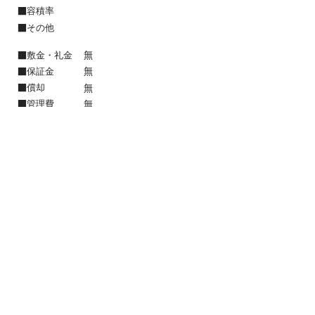
容積率
■
その他
■
敷金・礼金
■
無
保証金
■
無
償却
■
無
管理費
■
無
保険
■
不要
設備
■
契約期間：２年
備考
■
駐車場無
空き家バンク登録物件、和
室、始発駅、2駅利用可
​〒915－0801 福井県越前市家久町63-11-1
​TEL：
0120-597-185
／ FAX：​0778-24-2234
e-mail：akiya.ikasou@gmail.c
om​