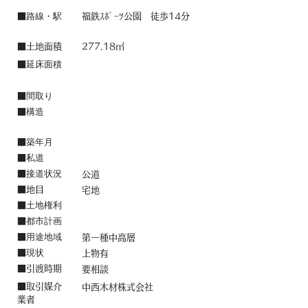
路線・駅
■
福鉄ｽﾎﾟｰﾂ公園 徒歩14分
■土地面積
277.18㎡
延床面積
■
間取り
■
構造
■
築年月
■
私道
■
接道状況
■
公道
■地目
宅地
土地権利
■
都市計画
■
用途地域
■
第一種中高層
現状
■
上物有
​■引渡時期
要相談
■取引媒介
中西木材株式会社
業者