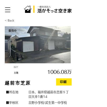
< Back
販売中
027
1006.08万
土地
印刷
越前市芝原
■所在地
日本、福井県越前市芝原５丁
目天幸1番14
学校区
■
吉野小学校/武生第一中学校