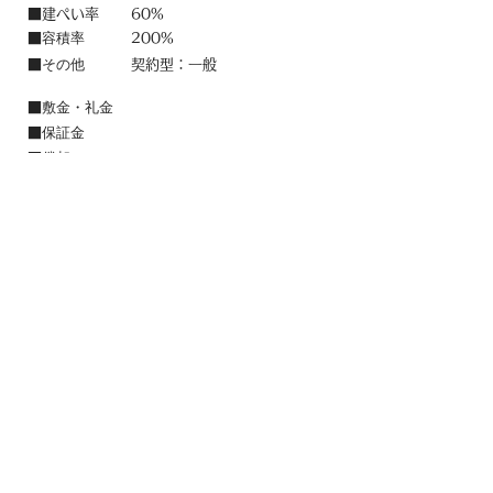
■建ぺい率
60%
容積率
■
200%
その他
■
契約型：一般
敷金・礼金
■
保証金
■
償却
■
管理費
■
保険
■
設備
■
契約後、更地にしての引渡、
備考
■
解体は売主様負担
​〒915－0801 福井県越前市家久町63-11-1
​TEL：
0120-597-185
／ FAX：​0778-24-2234
e-mail：akiya.ikasou@gmail.c
om​
中西木材(株)