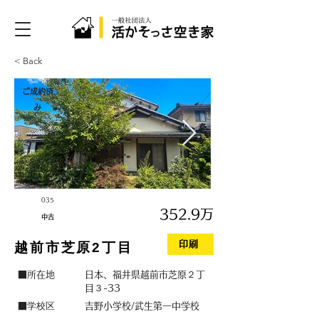
< Back
ご成約済
み
035
352.9万
中古
印刷
越前市芝原2丁目
■所在地
日本、福井県越前市芝原２丁
目３-33
学校区
■
吉野小学校/武生第一中学校