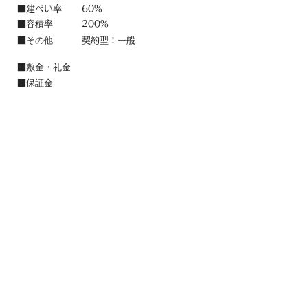
■建ぺい率
60%
容積率
■
200%
その他
■
契約型：一般
敷金・礼金
■
保証金
■
償却
■
管理費
■
保険
■
設備
■
上水道,上水道,都市ｶﾞｽ,電気
備考
■
​〒915－0801 福井県越前市家久町63-11-1
​TEL：
0120-597-185
／ FAX：​0778-24-2234
e-mail：akiya.ikasou@gmail.c
om​
中西木材(株)
帝国重建(株)