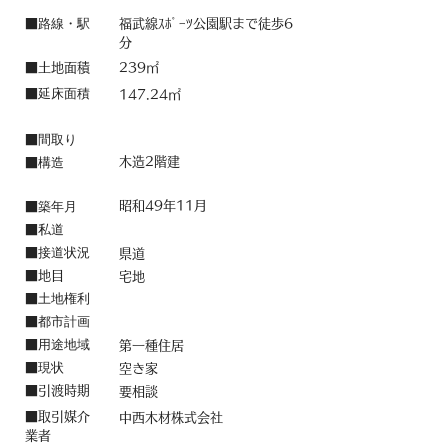
路線・駅
■
福武線ｽﾎﾟｰﾂ公園駅まで徒歩6
分
■土地面積
239㎡
延床面積
■
147.24㎡
間取り
■
構造
木造2階建
■
築年月
昭和49年11月
■
私道
■
接道状況
■
県道
■地目
宅地
土地権利
■
都市計画
■
用途地域
■
第一種住居
現状
■
空き家
​■引渡時期
要相談
■取引媒介
中西木材株式会社
業者