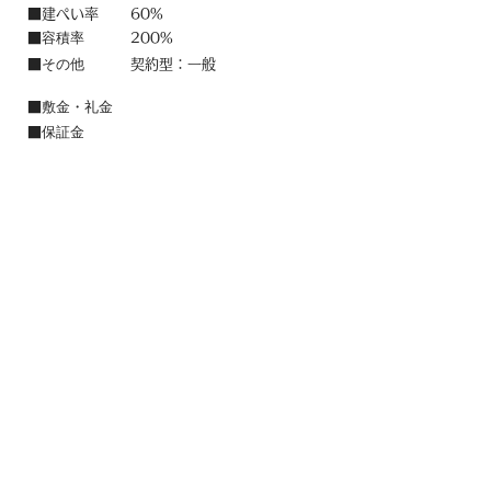
■建ぺい率
60%
容積率
■
200%
その他
■
契約型：一般
敷金・礼金
■
保証金
■
償却
■
管理費
■
保険
■
設備
■
上水道,浄化槽,灯油ﾎﾞｲﾗｰ,電気
備考
■
​〒915－0801 福井県越前市家久町63-11-1
​TEL：
0120-597-185
／ FAX：​0778-24-2234
e-mail：akiya.ikasou@gmail.c
om​
中西木材(株)
帝国重建(株)