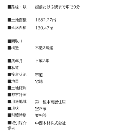
路線・駅
■
越前たけふ駅まで車で9分
■土地面積
1682.27㎡
延床面積
■
130.47㎡
間取り
■
構造
木造2階建
■
築年月
平成7年
■
私道
■
接道状況
■
市道
■地目
宅地
土地権利
■
都市計画
■
用途地域
■
第一種中高層住居
現状
■
空き家
​■引渡時期
要相談
■取引媒介
中西木材株式会社
業者