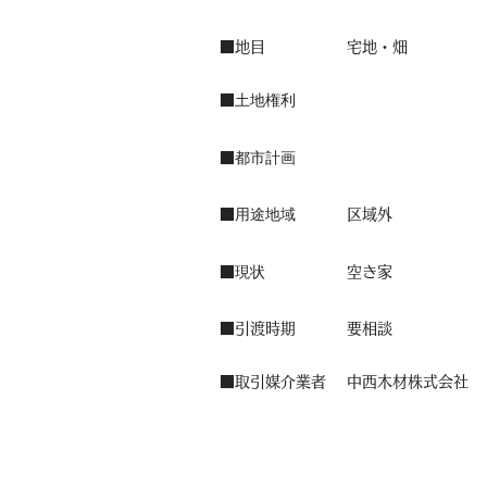
■地目
宅地・畑
土地権利
■
都市計画
■
用途地域
■
区域外
現状
■
空き家
​■引渡時期
要相談
■取引媒介業者
中西木材株式会社