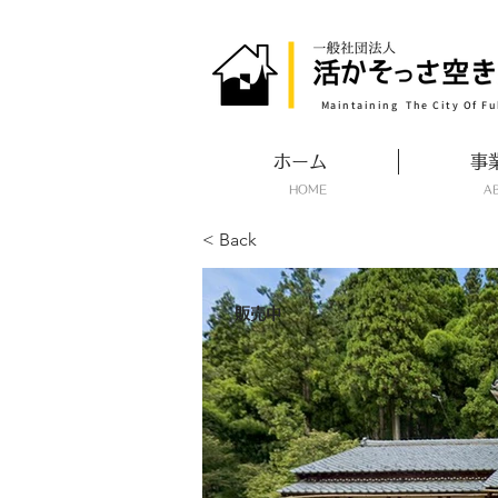
​Maintaining The City Of Fu
ホーム
事
​HOME
​
< Back
販売中