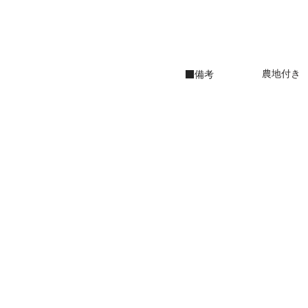
農地付き
備考
■