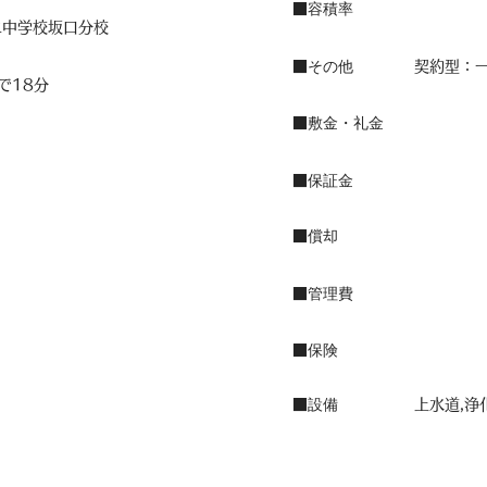
容積率
■
二中学校坂口分校
その他
■
契約型：
で18分
敷金・礼金
■
保証金
■
償却
■
管理費
■
保険
■
設備
■
上水道,浄化槽