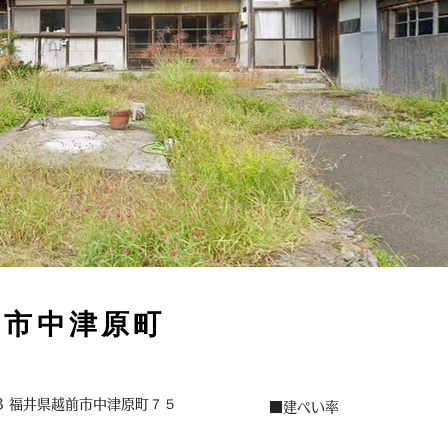
前市中津原町
23 福井県越前市中津原町７５
■建ぺい率