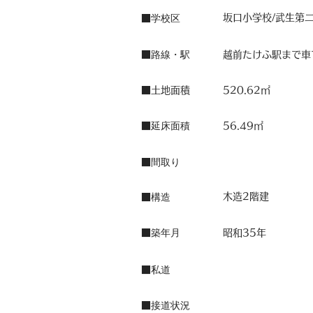
学校区
坂口小学校/武生第
■
路線・駅
■
越前たけふ駅まで車
■土地面積
520.62㎡
延床面積
■
56.49㎡
間取り
■
構造
木造2階建
■
築年月
■
昭和35年
私道
■
接道状況
■