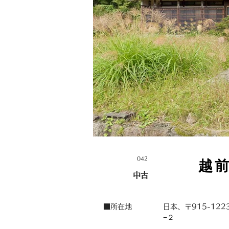
042
越
中古
■所在地
日本、〒915-12
−２