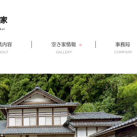
kui
業内容
空き家情報
事務局
ABOUT
GALLERY
​COMPANY